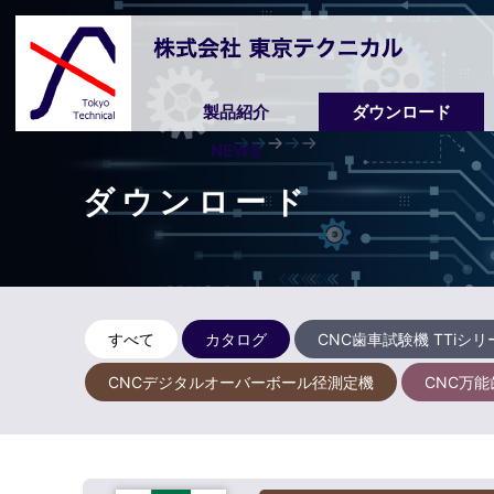
製品紹介
ダウンロード
NEWS
ダウンロード
すべて
カタログ
CNC歯車試験機 TTiシリ
CNCデジタルオーバーボール径測定機
CNC万